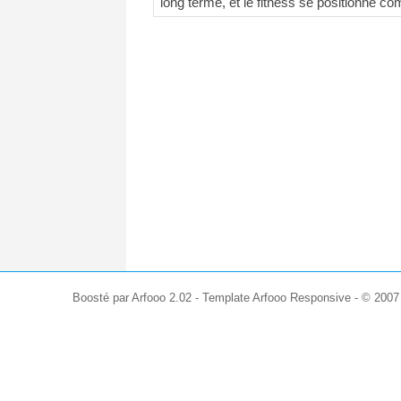
long terme, et le fitness se positionne 
Boosté par Arfooo 2.02 - Template Arfooo Responsive - © 200