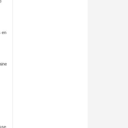
e
s en
aine
isse