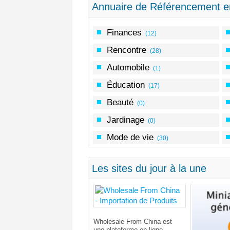
Annuaire de Référencement e
Finances
(12)
Rencontre
(28)
Automobile
(1)
Éducation
(17)
Beauté
(0)
Jardinage
(0)
Mode de vie
(30)
Les sites du jour à la une
rom Italy est un site web
édié à la promotion de
Wholesale From China est
roduits artisanaux et
une plateforme en ligne