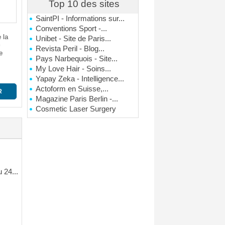
Le site Les Hameaux du Bois
Top 10 des sites
alimentaires italiens. En...
dédié
se consacre à la promotion
produ
d'un espace d'hébergement
SaintPI - Informations sur...
situé en pleine nature....
Conventions Sport -...
CLIQUEZ POUR VOIR
 la
Unibet - Site de Paris...
Revista Peril - Blog...
e
CLIQUEZ POUR VOIR
Pays Narbequois - Site...
My Love Hair - Soins...
Yapay Zeka - Intelligence...
Actoform en Suisse,...
R
Magazine Paris Berlin -...
Cosmetic Laser Surgery
 24...