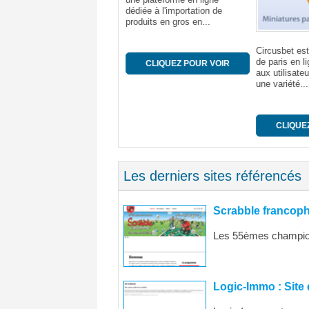
limentaires italiens. En...
dédiée à l'importation de
produits en gros en...
CLIQUEZ POUR VOIR
Circusbet est
de paris en li
CLIQUEZ POUR VOIR
aux utilisateu
une variété...
CLIQUEZ
Les derniers sites référencés
Scrabble francop
Les 55èmes championn
Logic-Immo : Site