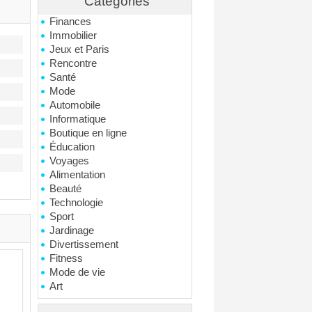
Catégories
Finances
Immobilier
Jeux et Paris
Rencontre
Santé
Mode
Automobile
Informatique
Boutique en ligne
Éducation
Voyages
Alimentation
Beauté
Technologie
Sport
Jardinage
Divertissement
Fitness
Mode de vie
Art
From Italy est un site web
dédié à la promotion de
Whol
produits artisanaux et
une p