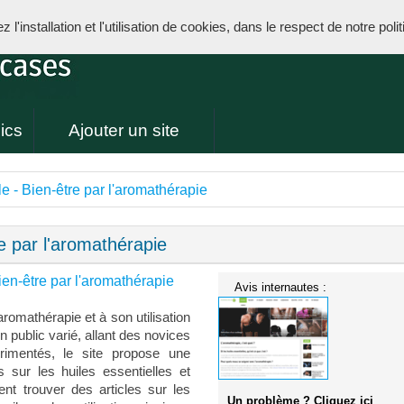
l'installation et l'utilisation de cookies, dans le respect de notre poli
ics
Ajouter un site
e - Bien-être par l'aromathérapie
e par l'aromathérapie
en-être par l'aromathérapie
Avis internautes :
romathérapie et à son utilisation
n public varié, allant des novices
rimentés, le site propose une
sur les huiles essentielles et
vent trouver des articles sur les
Un problème ? Cliquez ici