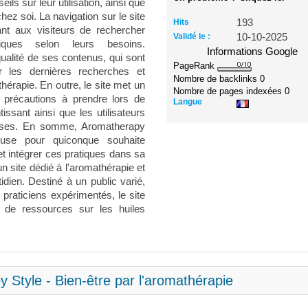
ils sur leur utilisation, ainsi que
ez soi. La navigation sur le site
Hits
193
ant aux visiteurs de rechercher
Validé le :
10-10-2025
fiques selon leurs besoins.
Informations Google
ualité de ses contenus, qui sont
PageRank
er les dernières recherches et
Nombre de backlinks
0
érapie. En outre, le site met un
Nombre de pages indexées
0
es précautions à prendre lors de
Langue
ntissant ainsi que les utilisateurs
écises. En somme, Aromatherapy
euse pour quiconque souhaite
et intégrer ces pratiques dans sa
n site dédié à l'aromathérapie et
tidien. Destiné à un public varié,
praticiens expérimentés, le site
 de ressources sur les huiles
 Style - Bien-être par l'aromathérapie