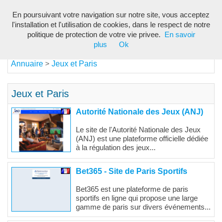
En poursuivant votre navigation sur notre site, vous acceptez
Toggl
l'installation et l'utilisation de cookies, dans le respect de notre
navig
politique de protection de votre vie privee.
En savoir
plus
Ok
Annuaire
Jeux et Paris
>
Jeux et Paris
Autorité Nationale des Jeux (ANJ)
Le site de l'Autorité Nationale des Jeux
(ANJ) est une plateforme officielle dédiée
à la régulation des jeux...
Bet365 - Site de Paris Sportifs
Bet365 est une plateforme de paris
sportifs en ligne qui propose une large
gamme de paris sur divers événements...