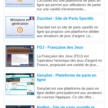
Circusbet est une plateforme de paris en
ligne qui permet aux utilisateurs de parier
sur une variété d'événements...
Daznbet - Site de Paris Sportifs
Daznbet est un site de paris sportifs en
ligne qui propose une plateforme dédiée
aux amateurs de jeux d'argent. Le...
FDJ - Française des Jeux
La Française des Jeux (FDJ) est
l'opérateur historique des jeux d'argent en
France, proposant une variété de jeux...
Genybet - Plateforme de paris en
ligne
Genybet est une plateforme de paris en
ligne dédiée principalement aux amateurs
de courses hippiques. Ce site offre...
NetBet - Site de paris sportifs et