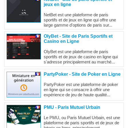
jeux en ligne
NetBet est une plateforme de paris
sportifs et de jeux en ligne qui offre une
large gamme d'options de paris sur...
OlyBet - Site de Paris Sportifs et
Casino en Ligne
OlyBet est une plateforme de paris
sportifs et de jeux de casino en ligne qui
s'adresse principalement au marché...
PartyPoker - Site de Poker en Ligne
PartyPoker est une plateforme de poker
en ligne qui se consacre à offrir une
expérience de jeu de haute qualité...
PMU - Paris Mutuel Urbain
Le PMU, ou Paris Mutuel Urbain, est une
plateforme de paris sportifs et de jeux de
loterie en ligne, principalement...