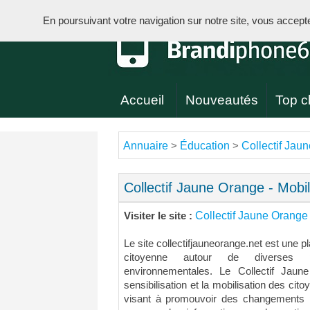
En poursuivant votre navigation sur notre site, vous acceptez 
Accueil
Nouveautés
Top cl
Annuaire
Éducation
Collectif Jau
>
>
Collectif Jaune Orange - Mobil
Collectif Jaune Orange 
Visiter le site :
Le site collectifjauneorange.net est une p
citoyenne autour de diverses p
environnementales. Le Collectif Jau
sensibilisation et la mobilisation des cit
visant à promouvoir des changements po