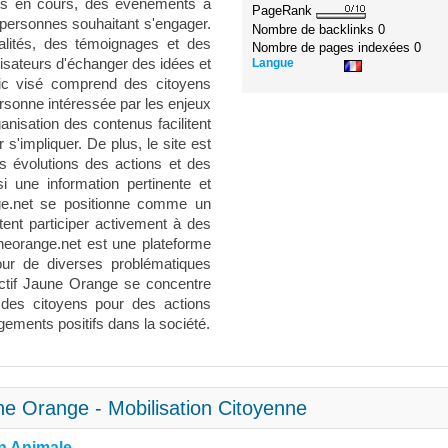
ons en cours, des événements à
PageRank
 personnes souhaitant s'engager.
Nombre de backlinks
0
alités, des témoignages et des
Nombre de pages indexées
0
Langue
lisateurs d'échanger des idées et
lic visé comprend des citoyens
ersonne intéressée par les enjeux
ganisation des contenus facilitent
s'impliquer. De plus, le site est
es évolutions des actions et des
 une information pertinente et
nge.net se positionne comme un
tent participer activement à des
auneorange.net est une plateforme
our de diverses problématiques
ectif Jaune Orange se concentre
on des citoyens pour des actions
gements positifs dans la société.
une Orange - Mobilisation Citoyenne
on Animale