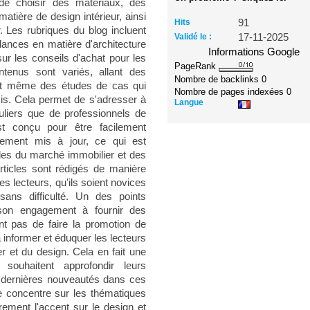
de choisir des matériaux, des
atière de design intérieur, ainsi
Hits
91
 Les rubriques du blog incluent
Validé le :
17-11-2025
ances en matière d'architecture
Informations Google
sur les conseils d'achat pour les
PageRank
tenus sont variés, allant des
Nombre de backlinks
0
é, et même des études de cas qui
Nombre de pages indexées
0
ssis. Cela permet de s'adresser à
Langue
uliers que de professionnels de
st conçu pour être facilement
rement mis à jour, ce qui est
ides du marché immobilier et des
ticles sont rédigés de manière
es lecteurs, qu'ils soient novices
sans difficulté. Un des points
 son engagement à fournir des
nt pas de faire la promotion de
 informer et éduquer les lecteurs
er et du design. Cela en fait une
souhaitent approfondir leurs
 dernières nouveautés dans ces
 concentre sur les thématiques
èrement l'accent sur le design et