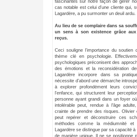
fascinantes sur notre façon de gérer no
cas notable est celui d'une cliente qui, 
Lagardère, a pu surmonter un deuil ardu.
Au lieu de se complaire dans sa souffr
un sens à son existence grâce aux 
reçus.
Ceci souligne l'importance du soutien 
thème clé en psychologie. Effective
psychologiques préconisent des approch
des émotions et la reconsidération de
Lagardère incorpore dans sa pratiqu
nécessite d'abord une démarche introspec
à explorer profondément leurs convic
l'enfance, qui structurent leur percep
personne ayant grandi dans un foyer où
intolérable peut, rendue à l’âge adulte
crainte de prendre des risques. Olivier
peut repérer et déconstruire ces sch
méthodes comme la médiumnité et la 
Lagardère se distingue par sa capacité à 
de manière unique. Il ne se positionne