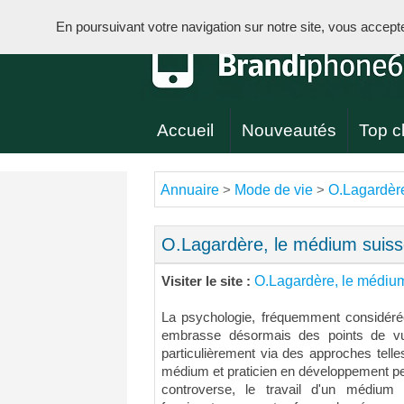
En poursuivant votre navigation sur notre site, vous acceptez 
Accueil
Nouveautés
Top cl
Annuaire
Mode de vie
O.Lagardère
>
>
O.Lagardère, le médium suiss
O.Lagardère, le médium
Visiter le site :
La psychologie, fréquemment considérée
embrasse désormais des points de vue
particulièrement via des approches telle
médium et praticien en développement per
controverse, le travail d'un médium 