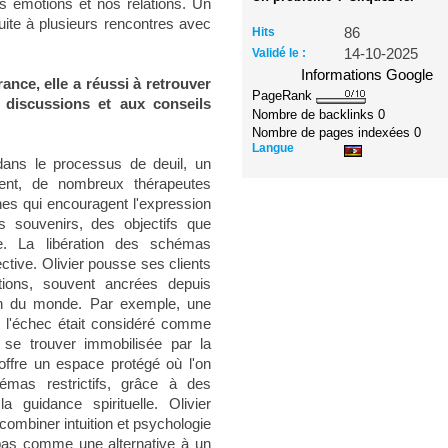
s émotions et nos relations. Un
suite à plusieurs rencontres avec
Hits
86
Validé le :
14-10-2025
Informations Google
ance, elle a réussi à retrouver
PageRank
discussions et aux conseils
Nombre de backlinks
0
Nombre de pages indexées
0
Langue
dans le processus de deuil, un
ment, de nombreux thérapeutes
es qui encouragent l'expression
s souvenirs, des objectifs que
e. La libération des schémas
tive. Olivier pousse ses clients
tions, souvent ancrées depuis
tion du monde. Par exemple, une
 l'échec était considéré comme
, se trouver immobilisée par la
 offre un espace protégé où l'on
émas restrictifs, grâce à des
guidance spirituelle. Olivier
combiner intuition et psychologie
 pas comme une alternative à un