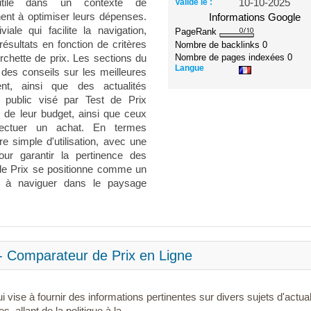
t utile dans un contexte de
Validé le :
10-10-2025
ent à optimiser leurs dépenses.
Informations Google
iale qui facilite la navigation,
PageRank
 résultats en fonction de critères
Nombre de backlinks
0
Nombre de pages indexées
0
urchette de prix. Les sections du
Langue
 des conseils sur les meilleures
nt, ainsi que des actualités
 public visé par Test de Prix
de leur budget, ainsi que ceux
ffectuer un achat. En termes
re simple d'utilisation, avec une
ur garantir la pertinence des
de Prix se positionne comme un
he à naviguer dans le paysage
 - Comparateur de Prix en Ligne
i vise à fournir des informations pertinentes sur divers sujets d'actual