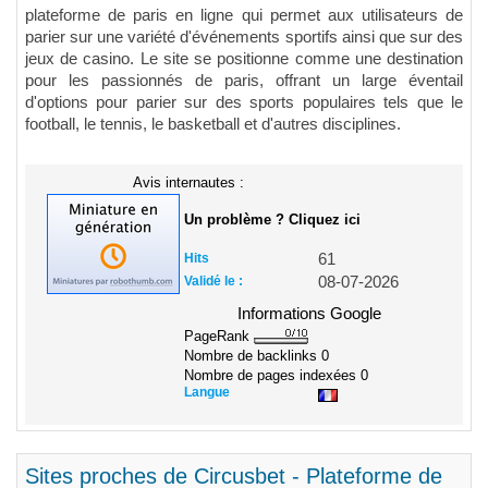
plateforme de paris en ligne qui permet aux utilisateurs de
parier sur une variété d'événements sportifs ainsi que sur des
jeux de casino. Le site se positionne comme une destination
pour les passionnés de paris, offrant un large éventail
d'options pour parier sur des sports populaires tels que le
football, le tennis, le basketball et d'autres disciplines.
Avis internautes :
Un problème ? Cliquez ici
Hits
61
Validé le :
08-07-2026
Informations Google
PageRank
Nombre de backlinks
0
Nombre de pages indexées
0
Langue
Sites proches de Circusbet - Plateforme de