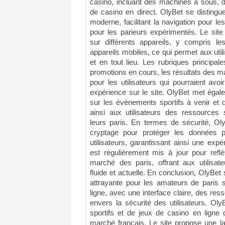
casino, incluant des machines à sous, d
de casino en direct. OlyBet se distingue
moderne, facilitant la navigation pour le
pour les parieurs expérimentés. Le site
sur différents appareils, y compris le
appareils mobiles, ce qui permet aux uti
et en tout lieu. Les rubriques principales
promotions en cours, les résultats des ma
pour les utilisateurs qui pourraient avo
expérience sur le site. OlyBet met égal
sur les événements sportifs à venir et 
ainsi aux utilisateurs des ressources 
leurs paris. En termes de sécurité, Oly
cryptage pour protéger les données p
utilisateurs, garantissant ainsi une exp
est régulièrement mis à jour pour refl
marché des paris, offrant aux utilisate
fluide et actuelle. En conclusion, OlyBe
attrayante pour les amateurs de paris s
ligne, avec une interface claire, des re
envers la sécurité des utilisateurs. Ol
sportifs et de jeux de casino en ligne 
marché français. Le site propose une l