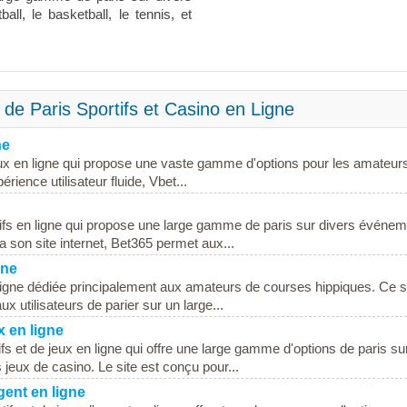
ll, le basketball, le tennis, et
 de Paris Sportifs et Casino en Ligne
ne
 jeux en ligne qui propose une vaste gamme d'options pour les amateur
rience utilisateur fluide, Vbet...
tifs en ligne qui propose une large gamme de paris sur divers événe
a son site internet, Bet365 permet aux...
gne
ligne dédiée principalement aux amateurs de courses hippiques. Ce s
ux utilisateurs de parier sur un large...
x en ligne
fs et de jeux en ligne qui offre une large gamme d'options de paris su
 jeux de casino. Le site est conçu pour...
gent en ligne