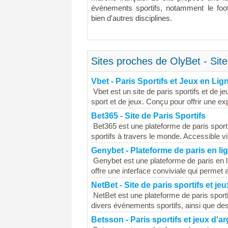
événements sportifs, notamment le footba
bien d'autres disciplines.
Sites proches de OlyBet - Site
Vbet - Paris Sportifs et Jeux en Lig
Vbet est un site de paris sportifs et de
sport et de jeux. Conçu pour offrir une expé
Bet365 - Site de Paris Sportifs
Bet365 est une plateforme de paris spor
sportifs à travers le monde. Accessible vi
Genybet - Plateforme de paris en li
Genybet est une plateforme de paris en 
offre une interface conviviale qui permet a
NetBet - Site de paris sportifs et jeu
NetBet est une plateforme de paris sporti
divers événements sportifs, ainsi que des
Betsson - Paris sportifs et jeux d'ar