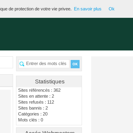
tique de protection de votre vie privee.
En savoir plus
Ok
Statistiques
Sites référencés : 362
Sites en attente : 2
Sites refusés : 112
Sites bannis : 2
Catégories : 20
Mots clés : 0