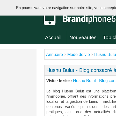
En poursuivant votre navigation sur notre site, vous acceptez 
Accueil
Nouveautés
Top cl
Annuaire
Mode de vie
Husnu Bulut
>
>
Husnu Bulut - Blog consacré à 
Husnu Bulut - Blog cons
Visiter le site :
Le blog Husnu Bulut est une platefo
l'immobilier, offrant des informations pré
location et la gestion de biens immobili
contenus variés qui incluent des art
pratiques, ainsi que des actualités du