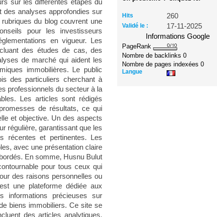
urs sur les différentes étapes du
nt des analyses approfondies sur
Hits
260
 rubriques du blog couvrent une
Validé le :
17-11-2025
nseils pour les investisseurs
Informations Google
églementations en vigueur. Les
PageRank
incluant des études de cas, des
Nombre de backlinks
0
alyses de marché qui aident les
Nombre de pages indexées
0
miques immobilières. Le public
Langue
s des particuliers cherchant à
es professionnels du secteur à la
ables. Les articles sont rédigés
 promesses de résultats, ce qui
lle et objective. Un des aspects
r régulière, garantissant que les
s récentes et pertinentes. Les
es, avec une présentation claire
s abordés. En somme, Husnu Bulut
ontournable pour tous ceux qui
 pour des raisons personnelles ou
 est une plateforme dédiée aux
es informations précieuses sur
n de biens immobiliers. Ce site se
cluent des articles analytiques,