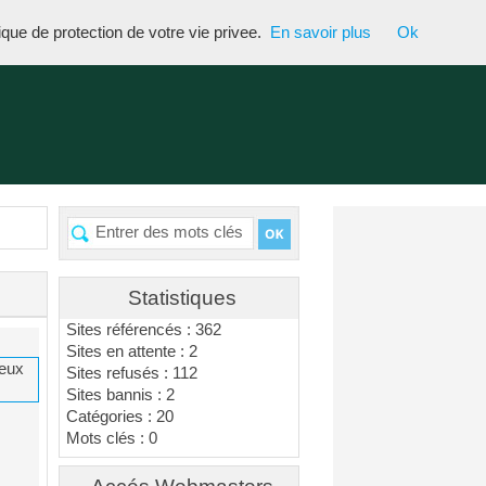
tique de protection de votre vie privee.
En savoir plus
Ok
Statistiques
Sites référencés : 362
Sites en attente : 2
Sites refusés : 112
Sites bannis : 2
Catégories : 20
Mots clés : 0