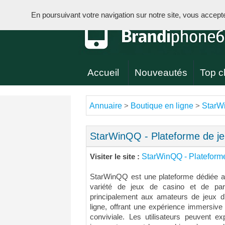
En poursuivant votre navigation sur notre site, vous acceptez 
Accueil
Nouveautés
Top cl
Annuaire
Boutique en ligne
StarWi
>
>
StarWinQQ - Plateforme de je
StarWinQQ - Plateforme
Visiter le site :
StarWinQQ est une plateforme dédiée au
variété de jeux de casino et de pari
principalement aux amateurs de jeux d'
ligne, offrant une expérience immersive 
conviviale. Les utilisateurs peuvent ex