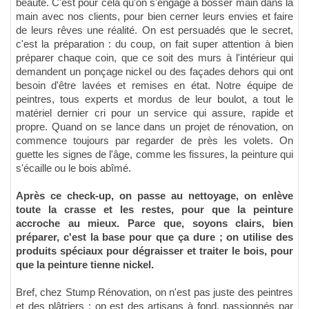
beauté. C'est pour cela qu'on s'engage à bosser main dans la
main avec nos clients, pour bien cerner leurs envies et faire
de leurs rêves une réalité. On est persuadés que le secret,
c'est la préparation : du coup, on fait super attention à bien
préparer chaque coin, que ce soit des murs à l'intérieur qui
demandent un ponçage nickel ou des façades dehors qui ont
besoin d'être lavées et remises en état. Notre équipe de
peintres, tous experts et mordus de leur boulot, a tout le
matériel dernier cri pour un service qui assure, rapide et
propre. Quand on se lance dans un projet de rénovation, on
commence toujours par regarder de près les volets. On
guette les signes de l'âge, comme les fissures, la peinture qui
s'écaille ou le bois abîmé.
Après ce check-up, on passe au nettoyage, on enlève
toute la crasse et les restes, pour que la peinture
accroche au mieux. Parce que, soyons clairs, bien
préparer, c'est la base pour que ça dure ; on utilise des
produits spéciaux pour dégraisser et traiter le bois, pour
que la peinture tienne nickel.
Bref, chez Stump Rénovation, on n'est pas juste des peintres
et des plâtriers ; on est des artisans à fond, passionnés par