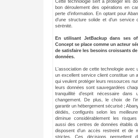
Cette technologie sert à protéger les do
bon déroulement des opérations en ca
perte d’information. En optant pour Aban
d’une structure solide et d’un service 
sérénité.
En utilisant JetBackup dans ses of
Concept se place comme un acteur sér
de satisfaire les besoins croissants d
données.
L'association de cette technologie avec 
un excellent service client constitue un 
qui veulent protéger leurs ressources nu
leurs données sont sauvegardées chaque
tranquillité d’esprit nécessaire dan
changement. De plus, le choix de l'inf
garantir un hébergement sécurisé ; Aban
dédiés, configurés selon les meilleu
diminue considérablement les risques d
aussi des centres de données établis d
disposent d’un accès restreint et de
strictes. Ces décisions permettent 