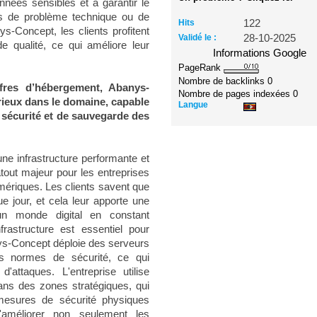
nnées sensibles et à garantir le
s de problème technique ou de
Hits
122
ys-Concept, les clients profitent
Validé le :
28-10-2025
de qualité, ce qui améliore leur
Informations Google
PageRank
Nombre de backlinks
0
fres d’hébergement, Abanys-
Nombre de pages indexées
0
ieux dans le domaine, capable
Langue
e sécurité et de sauvegarde des
une infrastructure performante et
atout majeur pour les entreprises
mériques. Les clients savent que
 jour, et cela leur apporte une
s un monde digital en constant
rastructure est essentiel pour
ys-Concept déploie des serveurs
res normes de sécurité, ce qui
'attaques. L'entreprise utilise
ans des zones stratégiques, qui
 mesures de sécurité physiques
d'améliorer non seulement les