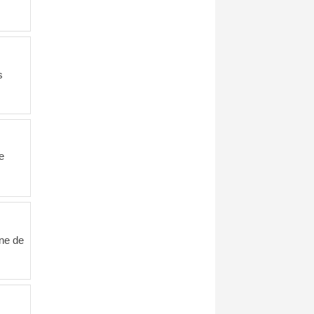
s
e
ine de