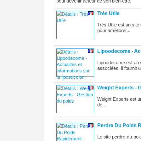
peut devenir acteur de son bien-être.
Très Utile
Très Utile est un sit
pour améliorer...
Lipoodecome - Actu
Lipoodecome est un s
associées. Il fournit u
Weight Experts - 
Weight Experts est un 
de...
Perdre Du Poids R
Le site perdre-du-poid