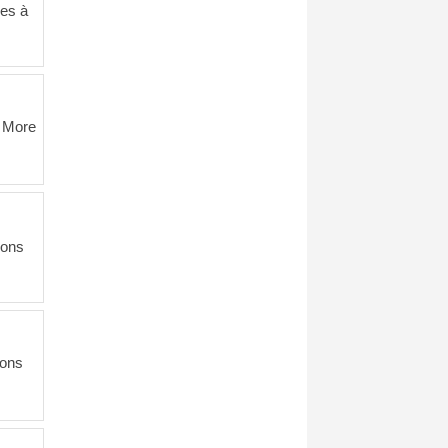
ves à
r More
ions
ions