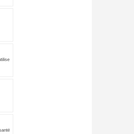
tilise
 santé